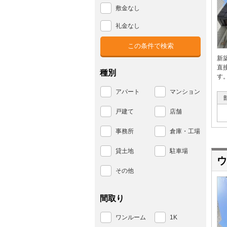
敷金なし
礼金なし
新
直
種別
す
アパート
マンション
戸建て
店舗
事務所
倉庫・工場
貸土地
駐車場
ウ
その他
間取り
ワンルーム
1K