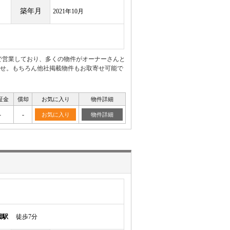
築年月
2021年10月
着で営業しており、多くの物件がオーナーさんと
せ。もちろん他社掲載物件もお取寄せ可能で
証金
償却
お気に入り
物件詳細
-
-
お気に入り
物件詳細
園駅
徒歩7分