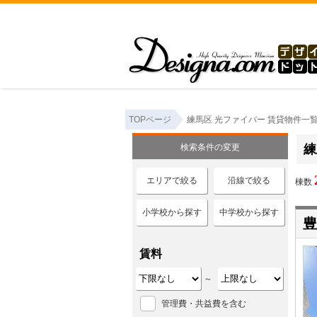
TOPページ
練馬区 光ファイバー 賃貸物件一
検索条件の変更
練
エリアで絞る
沿線で絞る
棟数
小学校から探す
中学校から探す
豊
賃料
～
管理費・共益費を含む