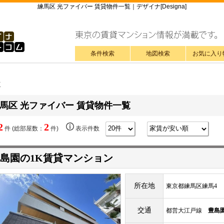
練馬区 光ファイバー 賃貸物件一覧｜デザイナ[Designa]
条件検索
地図検索
お気に入り
覧
馬区 光ファイバー 賃貸物件一覧
2
2
件 (総部屋数：
件)
表示件数
島園の1K賃貸マンション
所在地
東京都練馬区練馬4
交通
都営大江戸線
豊島