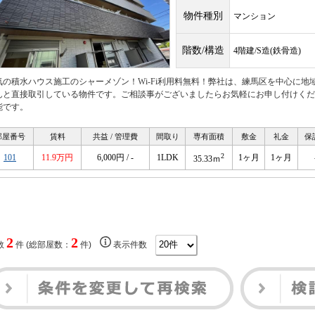
物件種別
マンション
階数/構造
4階建/S造(鉄骨造)
気の積水ハウス施工のシャーメゾン！Wi-Fi利用料無料！弊社は、練馬区を中心に
んと直接取引している物件です。ご相談事がございましたらお気軽にお申し付けくだ
能です。
部屋番号
賃料
共益 / 管理費
間取り
専有面積
敷金
礼金
保
2
101
11.9万円
6,000円 / -
1LDK
1ヶ月
1ヶ月
35.33ｍ
2
2
数
件 (総部屋数：
件)
表示件数