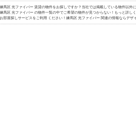
練馬区 光ファイバー 賃貸の物件をお探しですか？当社では掲載している物件以外
練馬区 光ファイバー の物件一覧の中でご希望の物件が見つからない！もっと詳し
お部屋探しサービスをご利用 ください！練馬区 光ファイバー 関連の情報ならデザイナ[