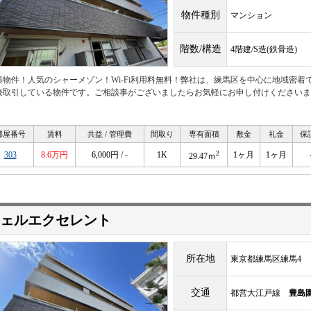
物件種別
マンション
階数/構造
4階建/S造(鉄骨造)
築物件！人気のシャーメゾン！Wi-Fi利用料無料！弊社は、練馬区を中心に地域密
接取引している物件です。ご相談事がございましたらお気軽にお申し付けくださいま
。
部屋番号
賃料
共益 / 管理費
間取り
専有面積
敷金
礼金
保
2
303
8.6万円
6,000円 / -
1K
1ヶ月
1ヶ月
29.47ｍ
ェルエクセレント
所在地
東京都練馬区練馬4
交通
都営大江戸線
豊島